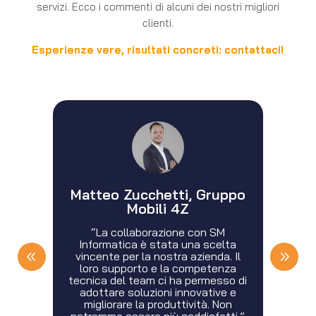
servizi. Ecco i commenti di alcuni dei nostri migliori
clienti.
Esperienze vere, risultati concreti: contattaci!
oup
Matteo Zucchetti, Gruppo
Mobili 4Z
per
n
“La collaborazione con SM
d al
Informatica è stata una scelta
oro
af
vincente per la nostra azienda. Il
ci
d
loro supporto e la competenza
i
tecnica del team ci ha permesso di
mo
adottare soluzioni innovative e
re.”
migliorare la produttività. Non