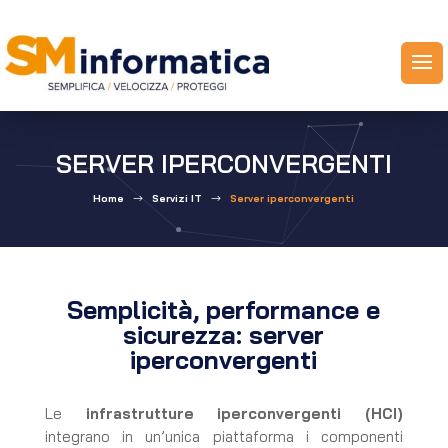
SERVER IPERCONVERGENTI
Home
Servizi IT
Server iperconvergenti
$
$
Semplicità, performance e
sicurezza: server
iperconvergenti
Le
infrastrutture iperconvergenti (HCI)
integrano in un’unica piattaforma i componenti